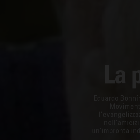
La 
Eduardo Bonnín 
Movimento 
l'evangelizza
nell'amicizi
un'impronta inde