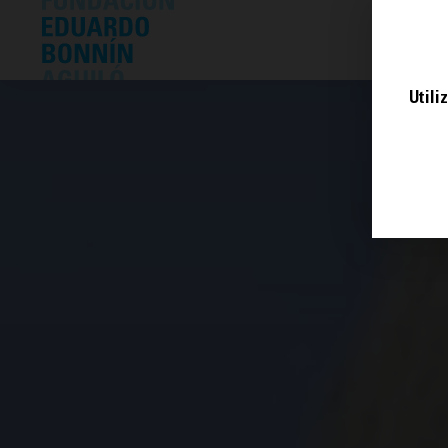
L'
Utili