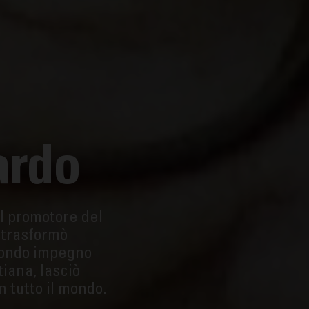
ardo
il promotore del
e trasformò
ofondo impegno
tiana, lasciò
n tutto il mondo.