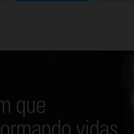
m que
formando vidas