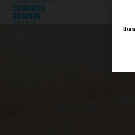
O 
Usamo