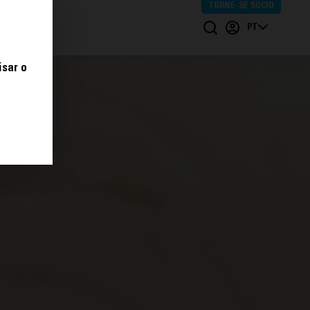
TORNE-SE SÓCIO
POIOS
PT
isar o