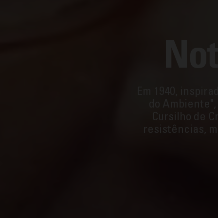
Not
Em 1940, inspira
do Ambiente",
Cursilho de C
resistências, 