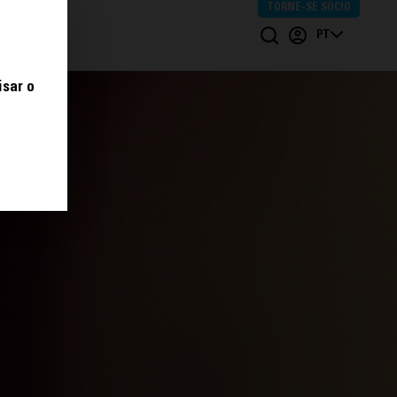
TORNE-SE SÓCIO
POIOS
PT
isar o