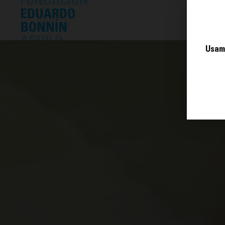
O 
Usamo