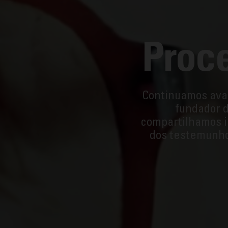
Proce
Continuamos avan
fundador 
compartilhamos i
dos testemunho