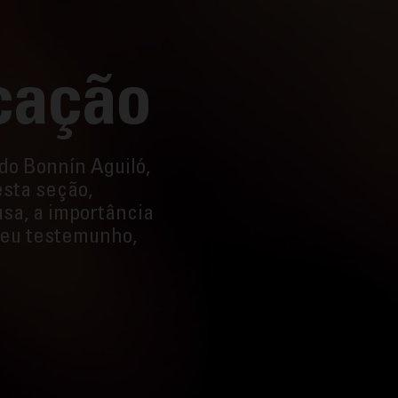
icação
do Bonnín Aguiló,
sta seção,
sa, a importância
seu testemunho,