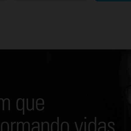
m que
formando vidas