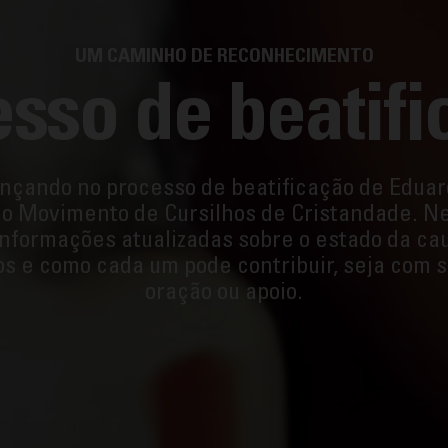
UM CAMINHO DE RECONHECIMENTO
sso de beatif
çando no processo de beatificação de Eduar
do Movimento de Cursilhos de Cristandade. Ne
nformações atualizadas sobre o estado da cau
s e como cada um pode contribuir, seja com 
oração ou apoio.