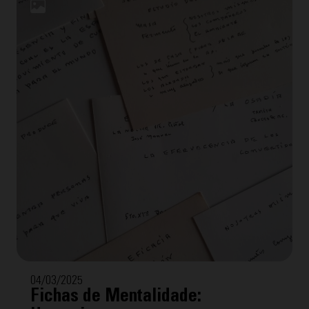
facilitar a compreensão, cada uma inclui a
transcrição interpretada por Tomeu Arrom, grande
amigo de Eduardo com quem fez reunião de grupo
por mais de 40 anos.
04/03/2025
Fichas de Mentalidade: