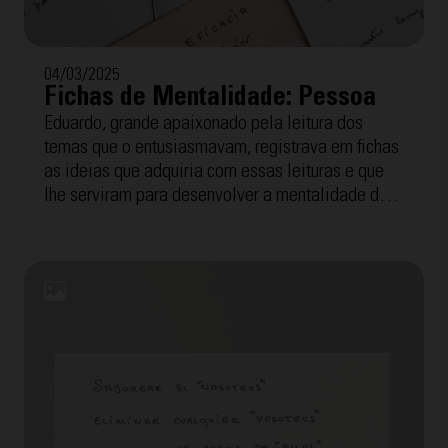
04/03/2025
Fichas de Mentalidade: Pessoa
Eduardo, grande apaixonado pela leitura dos
temas que o entusiasmavam, registrava em fichas
as ideias que adquiria com essas leituras e que
lhe serviram para desenvolver a mentalidade dos
Cursilhos, o método e o movimento que disso tudo
surgiu. A seguir, oferecemos as "Fichas de
Mentalidade" com a temática "Pessoa". Para
facilitar a compreensão, cada uma inclui a
transcrição interpretada por Tomeu Arrom, grande
amigo de Eduardo com quem fez reunião de grupo
por mais de 40 anos.