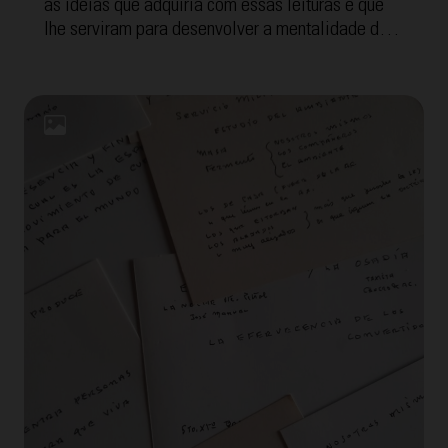
as ideias que adquiria com essas leituras e que
lhe serviram para desenvolver a mentalidade dos
Cursilhos, o método e o movimento que disso tudo
surgiu. A seguir, oferecemos as "Fichas de
Mentalidade" com a temática "Sentido". Para
facilitar a compreensão, cada uma inclui a
transcrição interpretada por Tomeu Arrom, grande
amigo de Eduardo com quem fez reunião de grupo
por mais de 40 anos.