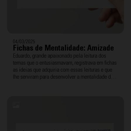
04/03/2025
Fichas de Mentalidade: Amizade
Eduardo, grande apaixonado pela leitura dos
temas que o entusiasmavam, registrava em fichas
as ideias que adquiria com essas leituras e que
lhe serviram para desenvolver a mentalidade dos
Cursilhos, o método e o movimento que disso tudo
surgiu. A seguir, oferecemos as "Fichas de
Mentalidade" com a temática "Amizade". Para
facilitar a compreensão, cada uma inclui a
transcrição interpretada por Tomeu Arrom, grande
amigo de Eduardo com quem fez reunião de grupo
por mais de 40 anos.