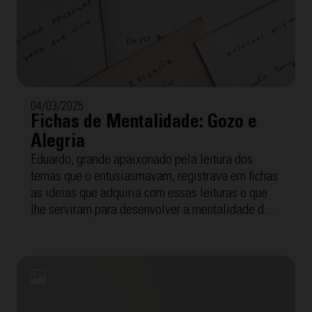
04/03/2025
Fichas de Mentalidade: Gozo e
Alegria
Eduardo, grande apaixonado pela leitura dos
temas que o entusiasmavam, registrava em fichas
as ideias que adquiria com essas leituras e que
lhe serviram para desenvolver a mentalidade dos
Cursilhos, o método e o movimento que disso tudo
surgiu. A seguir, oferecemos as "Fichas de
Mentalidade" com a temática "Gozo e Alegria".
Para facilitar a compreensão, cada uma inclui a
transcrição interpretada por Tomeu Arrom, grande
amigo de Eduardo com quem fez reunião de grupo