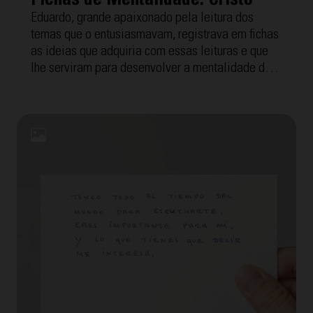
Fichas de Mentalidade: Cristo
Eduardo, grande apaixonado pela leitura dos
temas que o entusiasmavam, registrava em fichas
as ideias que adquiria com essas leituras e que
lhe serviram para desenvolver a mentalidade dos
Cursilhos, o método e o movimento que disso tudo
surgiu. A seguir, oferecemos as "Fichas de
Mentalidade" com a temática "Cristo". Para
facilitar a compreensão, cada uma inclui a
transcrição interpretada por Tomeu Arrom, grande
amigo de Eduardo com quem fez reunião de grupo
por mais de 40 anos.