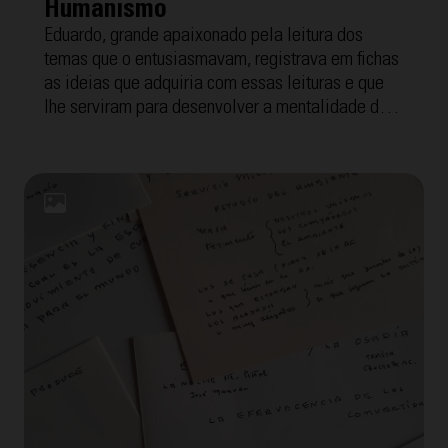
Humanismo
Eduardo, grande apaixonado pela leitura dos
temas que o entusiasmavam, registrava em fichas
as ideias que adquiria com essas leituras e que
lhe serviram para desenvolver a mentalidade dos
Cursilhos, o método e o movimento que disso tudo
surgiu. A seguir, oferecemos as "Fichas de
Mentalidade" com a temática "Humanismo". Para
facilitar a compreensão, cada uma inclui a
transcrição interpretada por Tomeu Arrom, grande
amigo de Eduardo com quem fez reunião de grupo
por mais de 40 anos.