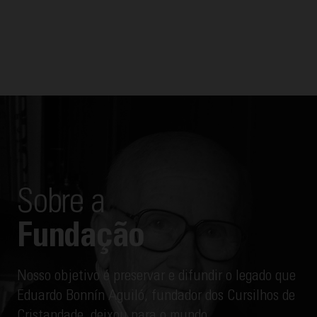
Cursilhos, o método e o movimento que disso tudo
surgiu. A seguir, oferecemos as "Fichas de
Mentalidade" com a temática "Atitude". Para
facilitar a compreensão, cada uma inclui a
transcrição interpretada por Tomeu Arrom, grande
amigo de Eduardo com quem fez reunião de grupo
por mais de 40 anos.
Sobre a
Fundação
Nosso objetivo é preservar e difundir o legado que
Eduardo Bonnín Aguiló, fundador dos Cursilhos de
Cristandade, deixou para o mundo.