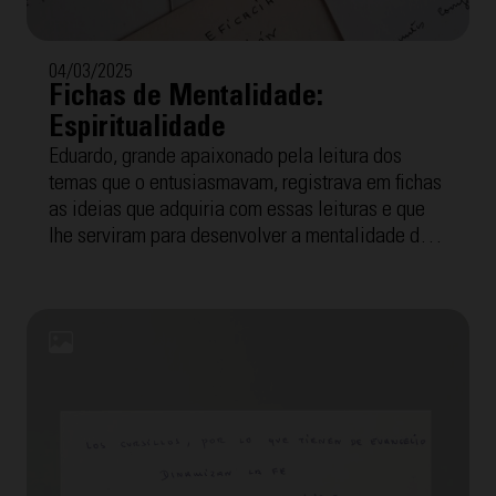
04/03/2025
Fichas de Mentalidade:
Espiritualidade
Eduardo, grande apaixonado pela leitura dos
temas que o entusiasmavam, registrava em fichas
as ideias que adquiria com essas leituras e que
lhe serviram para desenvolver a mentalidade dos
Cursilhos, o método e o movimento que disso tudo
surgiu. A seguir, oferecemos as "Fichas de
Mentalidade" com a temática "Espiritualidade".
Para facilitar a compreensão, cada uma inclui a
transcrição interpretada por Tomeu Arrom, grande
amigo de Eduardo com quem fez reunião de grupo
por mais de 40 anos.