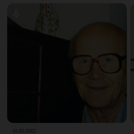
“SER”, guarda la información sobre mi mejor versión,
sobre lo que yo mejor puedo ser, que es mi alma, que es
mi ser de persona.
Eduardo consideró el cristianismo como aquella puesta
en funcionamiento de las potencialidades del ser. De
ser persona, que es lo que más somos todos. Eduardo
siempre repetía aquella sentencia, tan valorada por el
teatino, Padre Antonio Oliver (quien dijo que era la
mejor aportación de los cursillos a las “ideas” de la
fe): “El cristianismo es, la culminación de lo posible”.
Hoy os puedo decir, desde mi humilde perspectiva, que
la Fundación de los Cursillos fue para Eduardo
meramente circunstancial, o mejor dicho con
circunstancial a su ser de persona, un brote natural de
su alma. Eduardo no se puso a pensar la creación de un
01/01/2002
medio cristiano como estructura organizada para