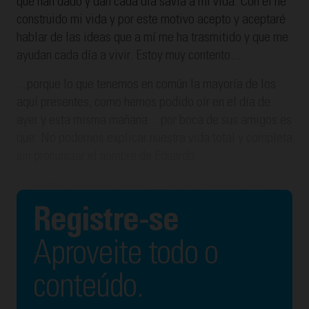
que han dado y dan cada día savia a mi vida. Con él he
construido mi vida y por este motivo acepto y aceptaré
hablar de las ideas que a mí me ha trasmitido y que me
ayudan cada día a vivir. Estoy muy contento...
...porque lo que tenemos en común la mayoría de los
aquí presentes, como hemos podido oír en el día de
ayer y esta misma mañana... por boca de sus amigos es
que: No podemos explicar nuestra vida total y completa
sin pronunciar el nombre de Eduardo.
Eduardo no ha sido una persona más, sino que, en mi
caso, como el de muchos de vosotros, constituye el
Registre-se
ADN, de la tendencia de nuestro comportamiento. Toda
opción en mi vida ha estado ilustrada por su presencia
Aproveite todo o
de una forma u otra y siempre aparece inevitablemente,
en el qué de mi persona y frente al cómo de mi
conteúdo.
comportamiento.