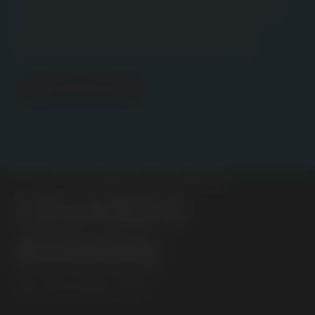
mantienen vivo su mensaje y permiten que
más personas descubran la riqueza del
carisma de los Cursillos de Cristiandad.
¡ME APUNTO!