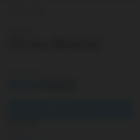
Volver atrás
8/MAY/2017
Ultreya Mundial
Última Hora
RECORTES
DOCUMENTOS
LEER CONTENIDO
Categoría
Noticias