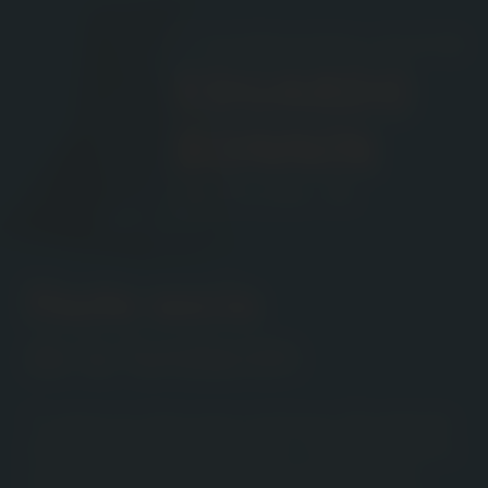
Hazte socio
de la fundación
Tu apoyo es clave para continuar difundiendo
el legado de Eduardo Bonnín. Al hacerte socio,
contribuyes al desarrollo de proyectos que