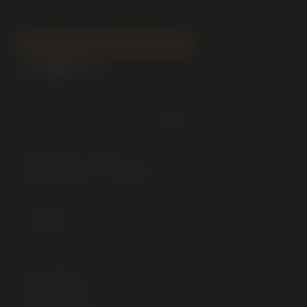
SUSCRÍBETE AL BOLETÍN
FUNDACIÓN EDUARDO BONÍN AGUILÓ
Mateu Enric Lladó, 3 - 2° piso. B
07002 Palma de Mallorca
Islas Baleares _ ESPAÑA
t. +34 971 71 71 71
feba@feba.info
EL LEGADO
ACTIVIDADES
ACTUALIDAD