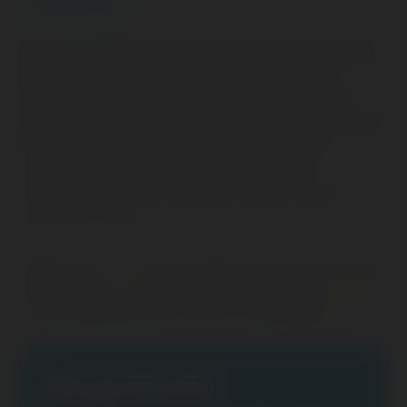
HEMEROTECA
Una nutrida delegación de Cursillos de Cristiandad de
Mallorca ha participado en la V Ultreya Mundial
celebrada este fin de semana en Fátima (Portugal),
donde, durante la jornada del sábado, se conmemoró el
centenario del nacimiento del fundador de este
movimiento diocesano enraizado en los cinco
continentes, el seglar mallorquín Eduardo Bonnín,
fallecido en 2008.
Regístrate