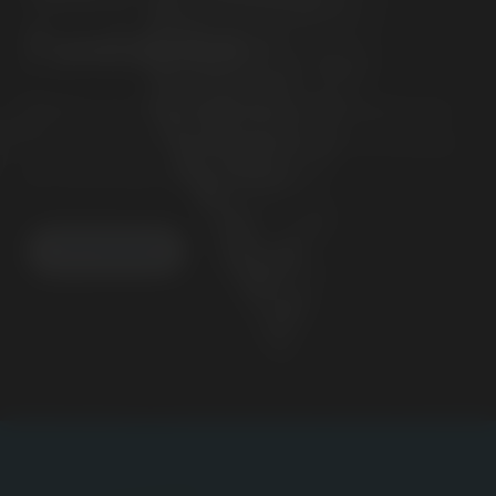
Fundación
Nuestro fin es preservar y difundir el legado que
Eduardo Bonnín Aguiló, fundador de los Cursillos
de Cristiandad, dejó al mundo.
VER MÁS